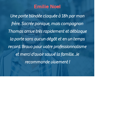
Emilie Noel
Une porte blindée claquée à 18h par mon
frère. Sacrée panique, mais compagnon
Thomas arrive très rapidement et débloque
la porte sans aucun dégât et en un temps
record. Bravo pour votre professionnalisme
et merci d'avoir sauvé la famille. Je
recommande vivement !
Marine Dernay
La clé est restée coincée dans le verrou à
l'extérieur de chez moi, je ne pouvais plus
sortir. Je n'ai pas eu besoin de changer