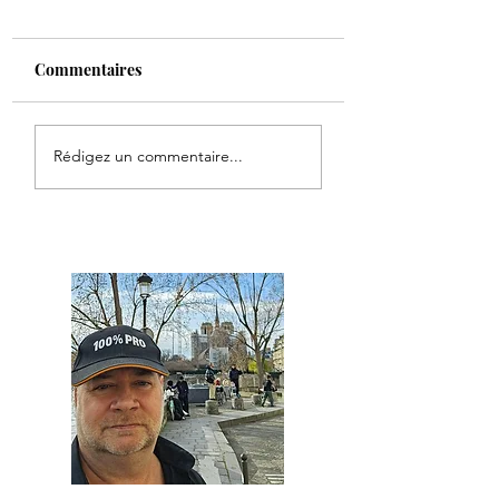
Commentaires
Remplacement de
Pose d'un cylindr
Rédigez un commentaire...
porte vitrée
Fichet