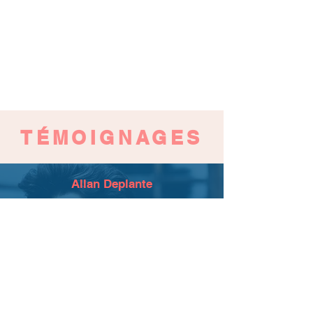
TÉMOIGNAGES
Allan Deplante
Je me suis retrouvé bloqué à l'extérieur de
mon appartement un vendredi soir, j'ai
appelé Thomas au vu des bons avis que j'ai
vu à son sujet. Il a été très réactif et
professionnel. Prix correct/ du marché. Et
merci pour le café ! Je recommande