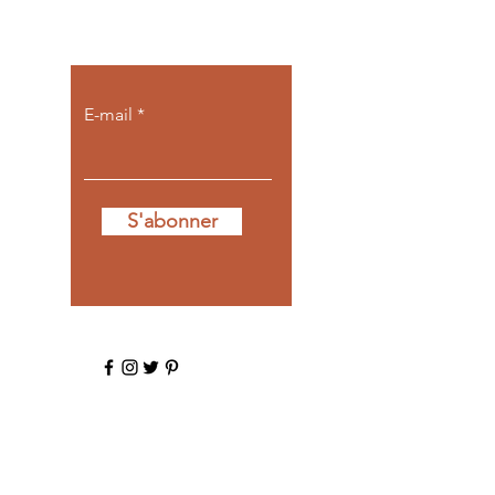
toute mon actu
E-mail
S'abonner