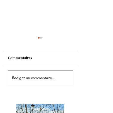
Commentaires
Remplacement de
Pose d'un cylindr
Rédigez un commentaire...
porte vitrée
Fichet