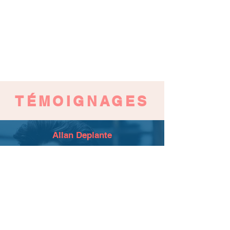
TÉMOIGNAGES
Allan Deplante
Je me suis retrouvé bloqué à l'extérieur de
mon appartement un vendredi soir, j'ai
appelé Thomas au vu des bons avis que j'ai
vu à son sujet. Il a été très réactif et
professionnel. Prix correct/ du marché. Et
merci pour le café ! Je recommande